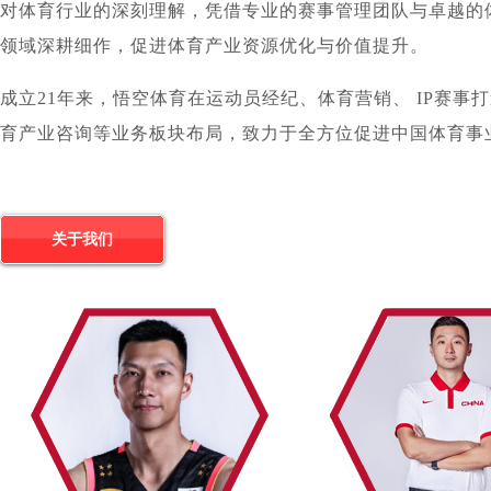
对体育行业的深刻理解，凭借专业的赛事管理团队与卓越的
领域深耕细作，促进体育产业资源优化与价值提升。
成立21年来，悟空体育在运动员经纪、体育营销、 IP赛事
育产业咨询等业务板块布局，致力于全方位促进中国体育事
关于我们